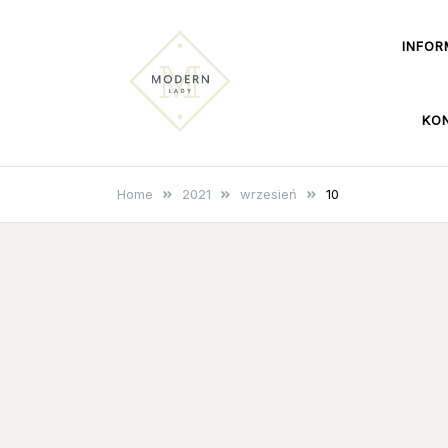
Skip
INFOR
to
content
KO
modernlady.pl
Reklama internetowa
Home
2021
wrzesień
10