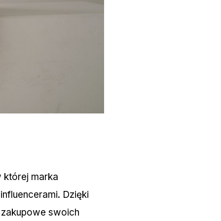
w której marka
nfluencerami. Dzięki
je zakupowe swoich