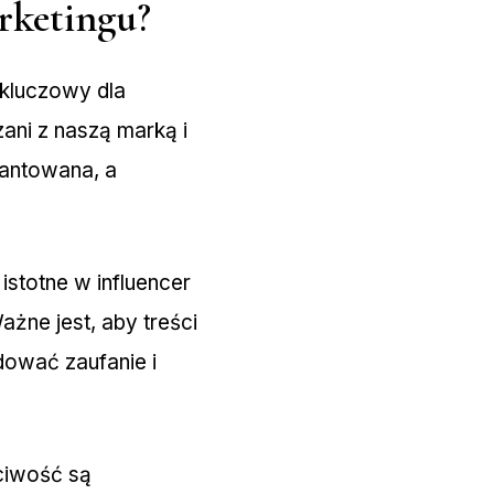
rketingu?
kluczowy dla
zani z naszą marką i
rantowana, a
istotne w influencer
żne jest, aby treści
dować zaufanie i
ciwość są