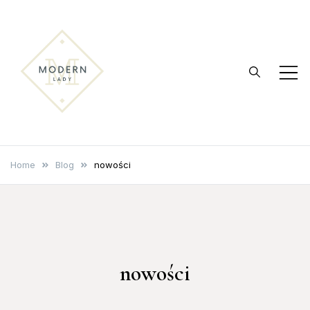
Skip
to
content
modernlady.pl
Reklama internetowa
Home
Blog
nowości
nowości