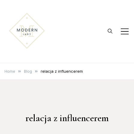
Skip
to
content
modernlady.pl
Reklama internetowa
Home
Blog
relacja z influencerem
relacja z influencerem