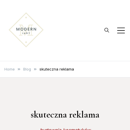
Skip
to
content
modernlady.pl
Reklama internetowa
Home
Blog
skuteczna reklama
skuteczna reklama