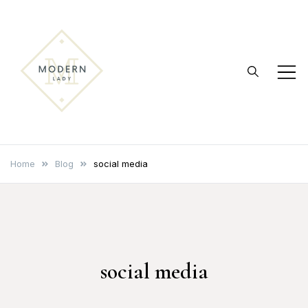
Skip
to
content
modernlady.pl
Reklama internetowa
Home
Blog
social media
social media