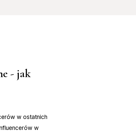
e - jak
ncerów w ostatnich
influencerów w