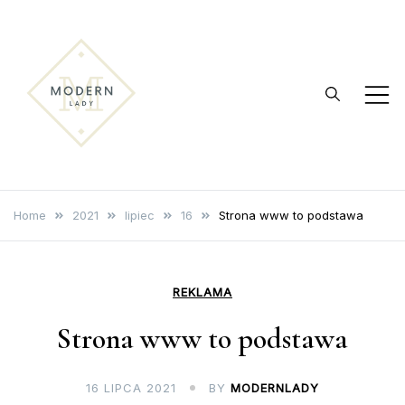
Skip
to
content
modernlady.pl
Reklama internetowa
Home
2021
lipiec
16
Strona www to podstawa
REKLAMA
Strona www to podstawa
16 LIPCA 2021
BY
MODERNLADY